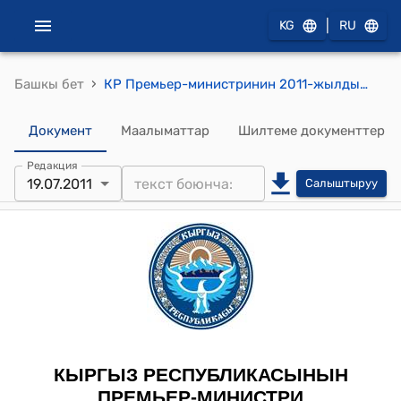
|
KG
RU
›
Башкы бет
КР Премьер-министринин 2011-жылдын 19-июлундагы № 363 "Т.К.Эсеналиев жөнүндө" буйругу
Документ
Маалыматтар
Шилтеме документтер
Редакция
19.07.2011
Салыштыруу