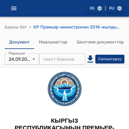
|
KG
RU
›
Башкы бет
КР Премьер-министринин 2014-жылдын 24-сентябрындагы № 402 (Кыргыз Республикасынын Премьер-министринин атынан ысымы жазылган саат менен сыйлануу жөнүндө) буйругу
Документ
Маалыматтар
Шилтеме документтер
Редакция
24.09.2014
Салыштыруу