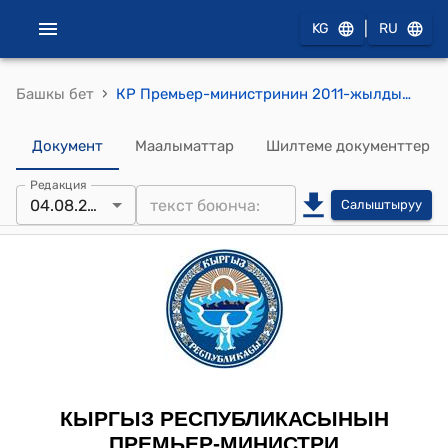
|
KG
RU
›
Башкы бет
КР Премьер-министринин 2011-жылдын 4-августундагы № 383 "Н.Т.Абдылдаев жөнүндө" буйругу
Документ
Маалыматтар
Шилтеме документтер
Редакция
04.08.2011
Салыштыруу