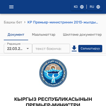
|
KG
RU
›
Башкы бет
КР Премьер-министринин 2013-жылдын 22-мартындагы № 99 "С.А.Кучуков жөнүндө" буйругу
Документ
Маалыматтар
Шилтеме документтер
Редакция
22.03.2013
Салыштыруу