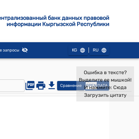
ентрализованный банк данных правовой
информации Кыргызской Республики
|
KG
RU
е запросы
Ошибка в тексте?
Выделите ее мышкой!
Сравнение
OPEN
DATA
И нажмите:
Сюда
Загрузить цитату