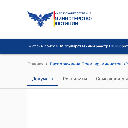
КЫРГЫЗСКАЯ РЕСПУБЛИКА
МИНИСТЕРСТВО
ЮСТИЦИИ
Быстрый поиск НПА
Государственный реестр НПА
Обрат
›
Главная
Документ
Реквизиты
Ссылающиеся