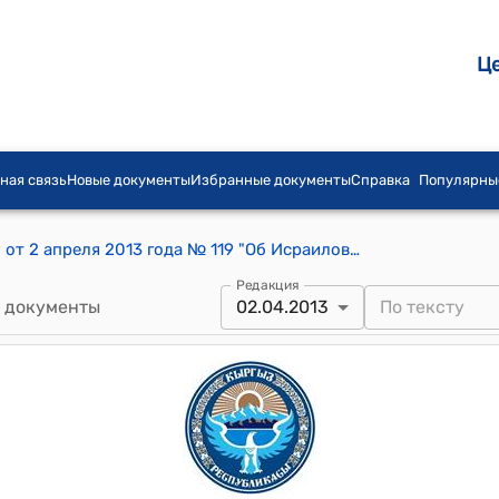
Ц
ная связь
Новые документы
Избранные документы
Справка
Популярны
Распоряжение Премьер-министра КР от 2 апреля 2013 года № 119 "Об Исраилове А.А."
Редакция
 документы
02.04.2013