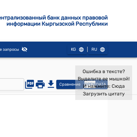
ентрализованный банк данных правовой
информации Кыргызской Республики
|
KG
RU
е запросы
Ошибка в тексте?
Выделите ее мышкой!
Сравнение
OPEN
DATA
И нажмите:
Сюда
Загрузить цитату