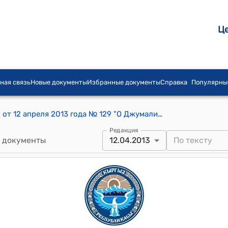
Ц
ная связь
Новые документы
Избранные документы
Справка
Популярны
Распоряжение Премьер-министра КР от 12 апреля 2013 года № 129 "О Джумалиеве А.Т."
Редакция
 документы
12.04.2013