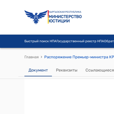
КЫРГЫЗСКАЯ РЕСПУБЛИКА
МИНИСТЕРСТВО
ЮСТИЦИИ
Быстрый поиск НПА
Государственный реестр НПА
Обрат
›
Главная
Документ
Реквизиты
Ссылающиеся