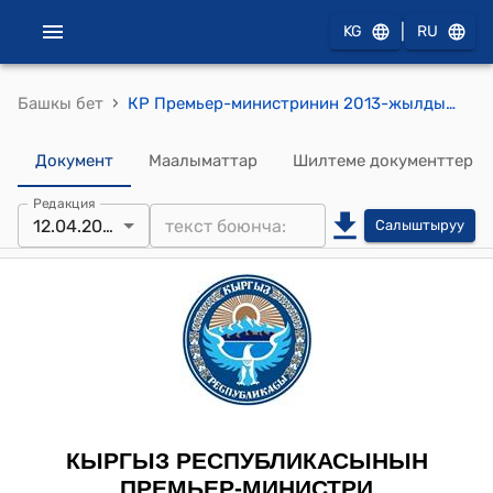
|
KG
RU
›
Башкы бет
КР Премьер-министринин 2013-жылдын 12-апрелиндеги № 130 "Бааман Нурлан жөнүндө" буйругу
Документ
Маалыматтар
Шилтеме документтер
Редакция
12.04.2013
Салыштыруу