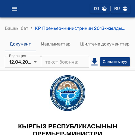
|
KG
RU
›
Башкы бет
КР Премьер-министринин 2013-жылдын 12-апрелиндеги № 133 "Таласбай уулу Акматбек жөнүндө" буйругу
Документ
Маалыматтар
Шилтеме документтер
Редакция
12.04.2013
Салыштыруу