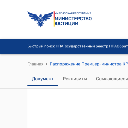
КЫРГЫЗСКАЯ РЕСПУБЛИКА
МИНИСТЕРСТВО
ЮСТИЦИИ
Быстрый поиск НПА
Государственный реестр НПА
Обрат
›
Главная
Документ
Реквизиты
Ссылающиеся