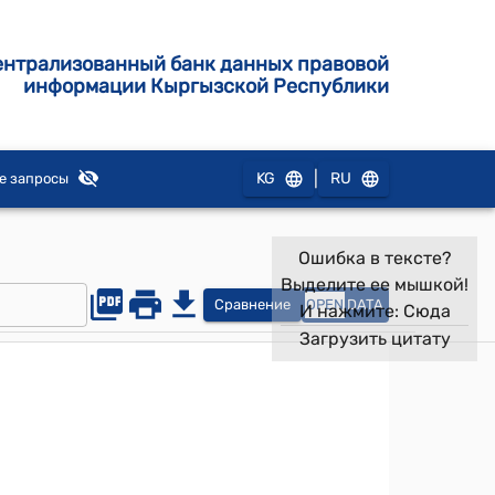
ентрализованный банк данных правовой
информации Кыргызской Республики
|
KG
RU
е запросы
Ошибка в тексте?
Выделите ее мышкой!
Сравнение
OPEN
DATA
И нажмите:
Сюда
Загрузить цитату