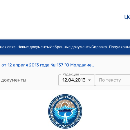
Ц
ная связь
Новые документы
Избранные документы
Справка
Популярны
Распоряжение Премьер-министра КР от 12 апреля 2013 года № 137 "О Молдалиевой A.Ш."
Редакция
 документы
12.04.2013