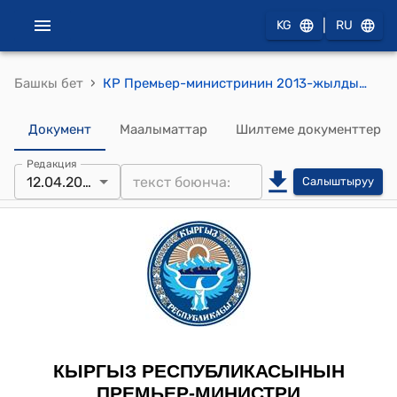
|
KG
RU
›
Башкы бет
КР Премьер-министринин 2013-жылдын 12-апрелиндеги № 144 "А.Д.Осмоналиев жөнүндө" буйругу
Документ
Маалыматтар
Шилтеме документтер
Редакция
12.04.2013
Салыштыруу