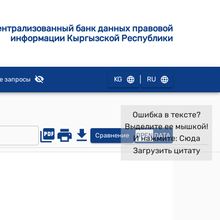
ентрализованный банк данных правовой
информации Кыргызской Республики
|
KG
RU
е запросы
Ошибка в тексте?
Выделите ее мышкой!
Сравнение
OPEN
DATA
И нажмите:
Сюда
Загрузить цитату