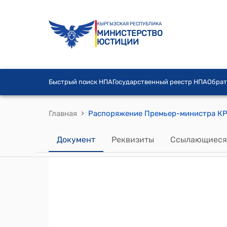
КЫРГЫЗСКАЯ РЕСПУБЛИКА
МИНИСТЕРСТВО
ЮСТИЦИИ
Быстрый поиск НПА
Государственный реестр НПА
Обрат
›
Главная
Документ
Реквизиты
Ссылающиеся