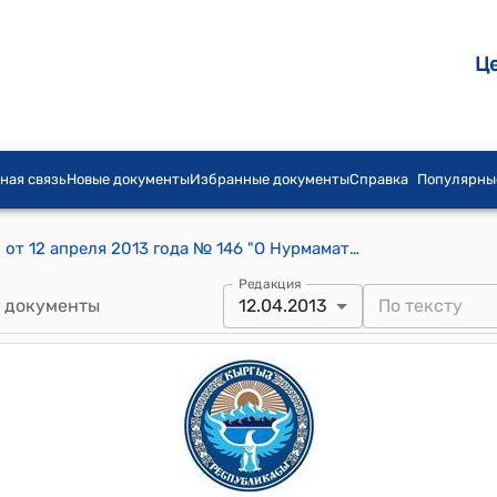
Ц
ная связь
Новые документы
Избранные документы
Справка
Популярны
Распоряжение Премьер-министра КР от 12 апреля 2013 года № 146 "О Нурмамат уулу Нурдавлете"
Редакция
 документы
12.04.2013