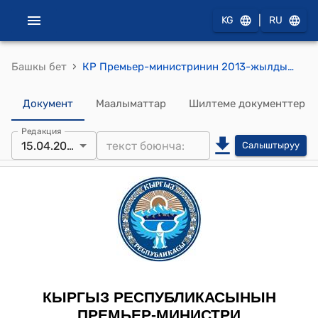
|
KG
RU
›
Башкы бет
КР Премьер-министринин 2013-жылдын 15-апрелиндеги № 156 "М.О.Мусаев жөнүндө" буйругу
Документ
Маалыматтар
Шилтеме документтер
Редакция
15.04.2013
Салыштыруу