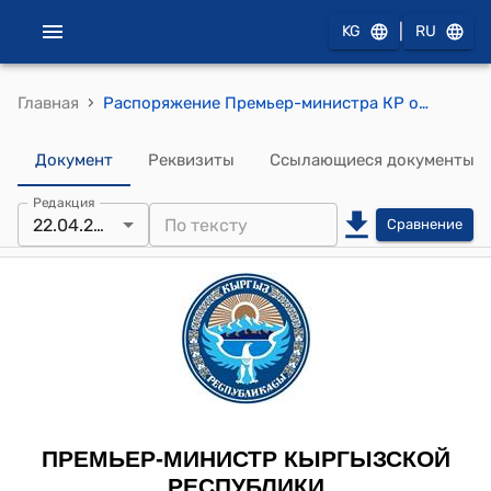
|
KG
RU
›
Главная
Распоряжение Премьер-министра КР от 22 апреля 2013 года № 173 "Об Аширове Б.А."
Документ
Реквизиты
Ссылающиеся документы
Редакция
22.04.2013
Сравнение