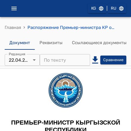
|
KG
RU
›
Главная
Распоряжение Премьер-министра КР от 22 апреля 2013 года № 175 "О Джакыпбаеве М.И."
Документ
Реквизиты
Ссылающиеся документы
Редакция
22.04.2013
Сравнение