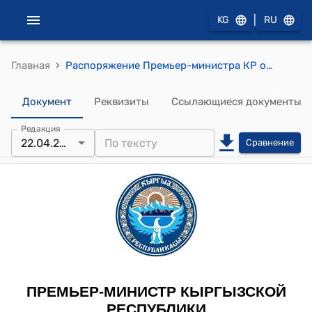
|
KG
RU
›
Главная
Распоряжение Премьер-министра КР от 22 апреля 2013 года № 176 "О Масабирове Т.А."
Документ
Реквизиты
Ссылающиеся документы
Редакция
22.04.2013
Сравнение