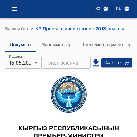
|
KG
RU
›
Башкы бет
КР Премьер-министринин 2013-жылдын 16-майындагы № 199 "М.А.Апышев жөнүндө" буйругу
Документ
Маалыматтар
Шилтеме документтер
Редакция
16.05.2013
Салыштыруу