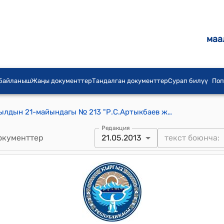
маа
 байланыш
Жаңы документтер
Тандалган документтер
Сурап билүү
Поп
КР Премьер-министринин 2013-жылдын 21-майындагы № 213 "Р.С.Артыкбаев жөнүндө" буйругу
Редакция
окументтер
21.05.2013