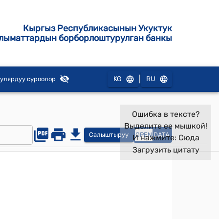
Кыргыз Республикасынын Укуктук
лыматтардын борборлоштурулган банкы
|
KG
RU
улярдуу суроолор
Ошибка в тексте?
Выделите ее мышкой!
Салыштыруу
OPEN
DATA
И нажмите:
Сюда
Загрузить цитату