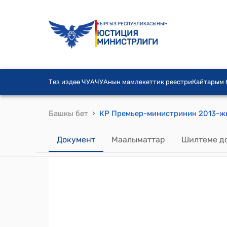
КЫРГЫЗ РЕСПУБЛИКАСЫНЫН
ЮСТИЦИЯ
МИНИСТРЛИГИ
Тез издөө ЧУА
ЧУАнын мамлекеттик реестри
Кайтарым
›
Башкы бет
Документ
Маалыматтар
Шилтеме д