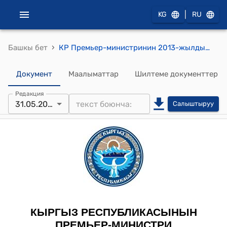
|
KG
RU
›
Башкы бет
КР Премьер-министринин 2013-жылдын 31-майындагы № 224 "Т.Б.Мамытов жөнүндө" буйругу
Документ
Маалыматтар
Шилтеме документтер
Редакция
31.05.2013
Салыштыруу