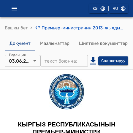
|
KG
RU
›
Башкы бет
КР Премьер-министринин 2013-жылдын 3-июнундагы № 228 (Б.С.Чокморов тууралуу) буйругу
Документ
Маалыматтар
Шилтеме документтер
Редакция
03.06.2013
Салыштыруу