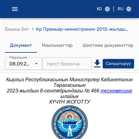
|
KG
RU
›
Башкы бет
Кр Премьер-министринин 2013-жылдын 5-августундагы № 379 (Кыргыз Республикасынын Өкмөтүнө караштуу Монополияга каршы жөнгө салуу мамлекеттик агенттиги жөнүндө) буйругу
Документ
Маалыматтар
Шилтеме документтер
Редакция
08.09.2023
Салыштыруу