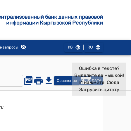
ентрализованный банк данных правовой
информации Кыргызской Республики
|
KG
RU
е запросы
Ошибка в тексте?
Выделите ее мышкой!
Сравнение
OPEN
DATA
И нажмите:
Сюда
Загрузить цитату