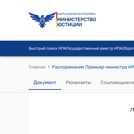
КЫРГЫЗСКАЯ РЕСПУБЛИКА
МИНИСТЕРСТВО
ЮСТИЦИИ
Быстрый поиск НПА
Государственный реестр НПА
Обрат
›
Главная
Документ
Реквизиты
Ссылающиеся