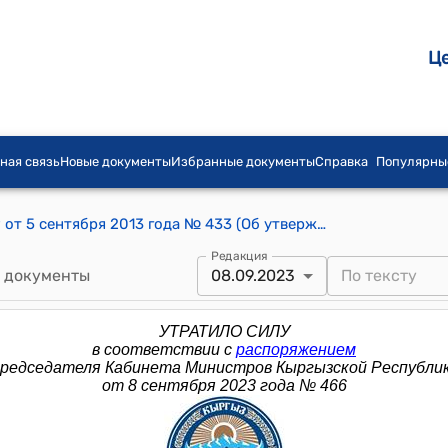
Ц
ная связь
Новые документы
Избранные документы
Справка
Популярны
Распоряжение Премьер-министра КР от 5 сентября 2013 года № 433 (Об утверждении членов коллегии Государственной испекции по ветеренарной и фитосанитарной безопасности при Правительстве Кыргызской Республики )
Редакция
 документы
08.09.2023