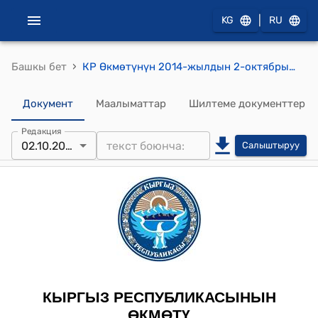
|
KG
RU
›
Башкы бет
КР Өкмөтүнүн 2014-жылдын 2-октябрындагы № 434-б (Кыргыз Республикасынын Өкмөтү менен Катар Мамлекетинин Өкмөтнүнүн ортосундагы Жаштар саясаты чөйрөсүндөгү кызматташтык жөнүндө меморандумдун долбоору жөнүндө) буйругу.
Документ
Маалыматтар
Шилтеме документтер
Редакция
02.10.2014
Салыштыруу