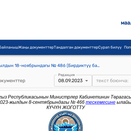
маа
 байланыш
Жаңы документтер
Тандалган документтер
Сурап билүү
Поп
КР Премьер-министринин 2014-жылдын 18-ноябрындагы № 486 (Бирдиктүү бажы аймагында сырткы жана өз ара соодада электрондук документтер менен алмашуу жөнүндө) буйругу
Редакция
окументтер
08.09.2023