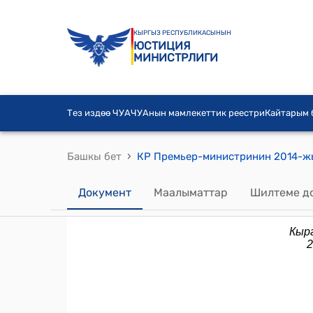
КЫРГЫЗ РЕСПУБЛИКАСЫНЫН
ЮСТИЦИЯ
МИНИСТРЛИГИ
Тез издөө ЧУА
ЧУАнын мамлекеттик реестри
Кайтарым
›
Башкы бет
Документ
Маалыматтар
Шилтеме д