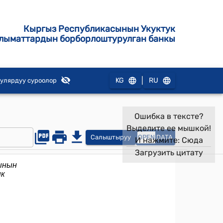
Кыргыз Республикасынын Укуктук
лыматтардын борборлоштурулган банкы
|
KG
RU
улярдуу суроолор
Ошибка в тексте?
Выделите ее мышкой!
Салыштыруу
OPEN
DATA
И нажмите:
Сюда
Загрузить цитату