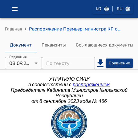
|
KG
RU
›
Главная
Распоряжение Премьер-министра КР от 24 ноября 2014 года № 490 (О проведении заседания Совместной комиссии по демаркации гсударственной границы между КР и Республики Казахстан)
Документ
Реквизиты
Ссылающиеся документы
Редакция
08.09.2023
Сравнение