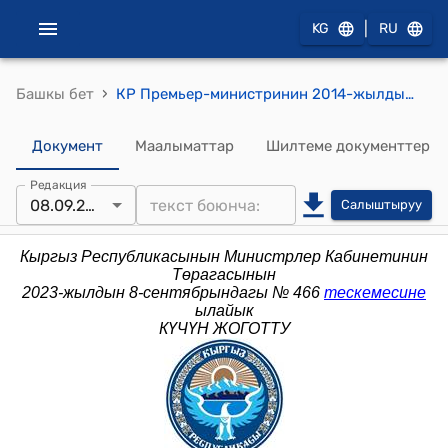
|
KG
RU
›
Башкы бет
КР Премьер-министринин 2014-жылдын 12-декабрындагы № 524 (Премьер-министринин 2013-жылдын 12-августундагы № 387 буйругуна өзгөртүүлөрдү киргизүү жөнүндө) буйругу
Документ
Маалыматтар
Шилтеме документтер
Редакция
08.09.2023
Салыштыруу