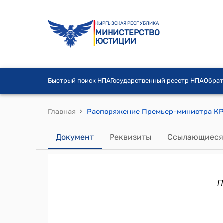
КЫРГЫЗСКАЯ РЕСПУБЛИКА
МИНИСТЕРСТВО
ЮСТИЦИИ
Быстрый поиск НПА
Государственный реестр НПА
Обрат
›
Главная
Документ
Реквизиты
Ссылающиеся