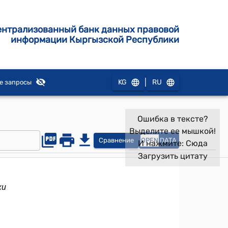
ентрализованный банк данных правовой
информации Кыргызской Республики
|
KG
RU
е запросы
Ошибка в тексте?
Выделите ее мышкой!
Сравнение
OPEN
DATA
И нажмите:
Сюда
Загрузить цитату