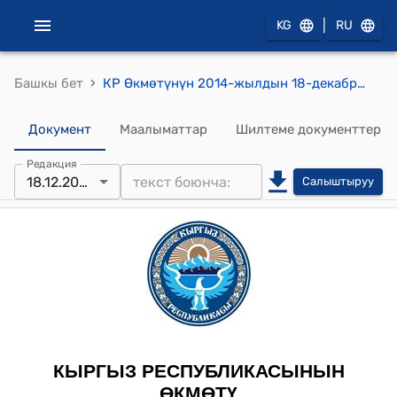
|
KG
RU
›
Башкы бет
КР Өкмөтүнүн 2014-жылдын 18-декабрындагы № 581-б (Жумагулов А.Ж. материальдык жардам көрсөтүү жөнүндө) буйругу.
Документ
Маалыматтар
Шилтеме документтер
Редакция
18.12.2014
Салыштыруу