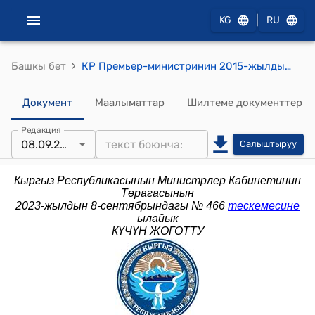
|
KG
RU
›
Башкы бет
КР Премьер-министринин 2015-жылдын 16 -январындагы № 11 (КР менен Казахстан Республикасынын ортосундагы Мамлекеттик чек араны демаркациялоо боюнча биргелешкен комиссиянын курамы жөнүндө буйругу)
Документ
Маалыматтар
Шилтеме документтер
Редакция
08.09.2023
Салыштыруу