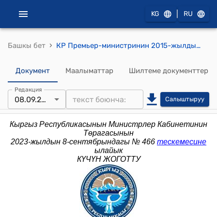
|
KG
RU
›
Башкы бет
КР Премьер-министринин 2015-жылдын 18-февралындагы № 41 (КР Өкмөтүнө караштуу Архитектура, курулуш жана турак жай-коммуналдык чарба мамлекеттик агенттигинин коллегия мүчөлөрү бекитилиши жөнүндө) буйругу
Документ
Маалыматтар
Шилтеме документтер
Редакция
08.09.2023
Салыштыруу