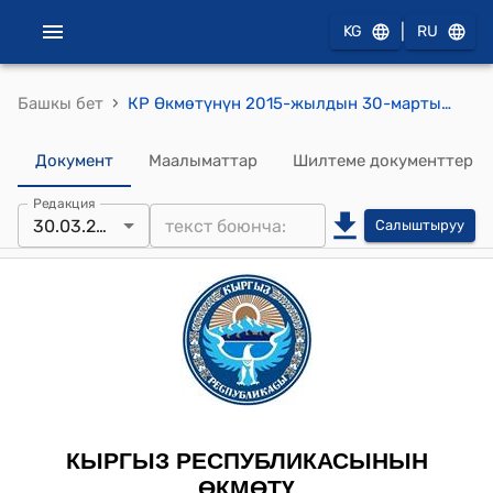
|
KG
RU
›
Башкы бет
КР Өкмөтүнүн 2015-жылдын 30-мартындагы № 134-б (Кыргыз Республикасында жаратылыш ресурстарынын өздөштүрүлүшүн башкарууну чьндоо жана улуттук бакубаттыкты жогорулатуу долбоору боюнча Кыргыз Республикасынын Өкмөтунө караштуу Геология жана минералдык ресурстар боюнча мамлекеттик агенттик менен Финляндиянын Геология кызматынын ортосундагы Өз ара түшүнүшүү жөнүндө меморандумдун долбооруна макулдук берилиши жөнүндө) буйругу
Документ
Маалыматтар
Шилтеме документтер
Редакция
30.03.2015
Салыштыруу