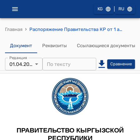
|
KG
RU
›
Главная
Распоряжение Правительства КР от 1 апреля а 2015 года № 140-р (О передаче в государственную собственность автомашины марки «Киа Соренто»)
Документ
Реквизиты
Ссылающиеся документы
Редакция
01.04.2015
Сравнение