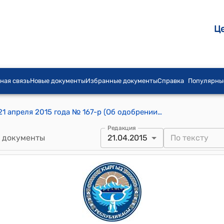
Ц
ная связь
Новые документы
Избранные документы
Справка
Популярны
Распоряжение Правительства КР от 21 апреля 2015 года № 167-р (Об одобрении проекта Грантового соглашения между Кыргызской Республикой и Международной ассоциацией развития (Всемирный банк) о предоставлении гранта № TF017895 в целях реализации проекта «Усиление Счетной палаты Кыргызской Республики»)
Редакция
 документы
21.04.2015