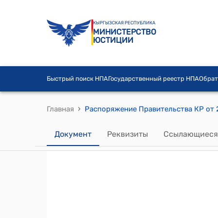
КЫРГЫЗСКАЯ РЕСПУБЛИКА
МИНИСТЕРСТВО
ЮСТИЦИИ
Быстрый поиск НПА
Государственный реестр НПА
Обрат
›
Главная
Документ
Реквизиты
Ссылающиеся