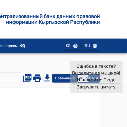
ентрализованный банк данных правовой
информации Кыргызской Республики
|
KG
RU
е запросы
Ошибка в тексте?
Выделите ее мышкой!
Сравнение
OPEN
DATA
И нажмите:
Сюда
Загрузить цитату