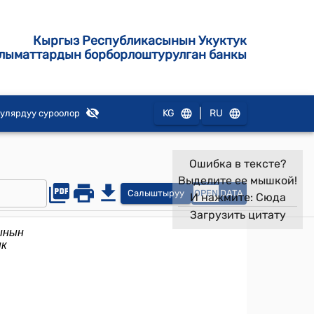
Кыргыз Республикасынын Укуктук
лыматтардын борборлоштурулган банкы
|
KG
RU
улярдуу суроолор
Ошибка в тексте?
Выделите ее мышкой!
Салыштыруу
OPEN
DATA
И нажмите:
Сюда
Загрузить цитату