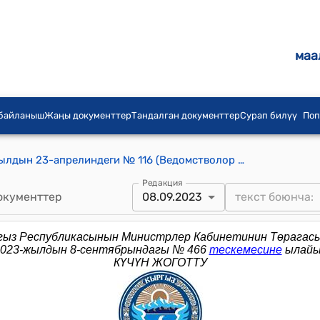
маа
 байланыш
Жаңы документтер
Тандалган документтер
Сурап билүү
Поп
КР Премьер-министринин 2015-жылдын 23-апрелиндеги № 116 (Ведомстволор аралык жумушчу топтун курамы жөнүндө буйругу)
Редакция
окументтер
08.09.2023