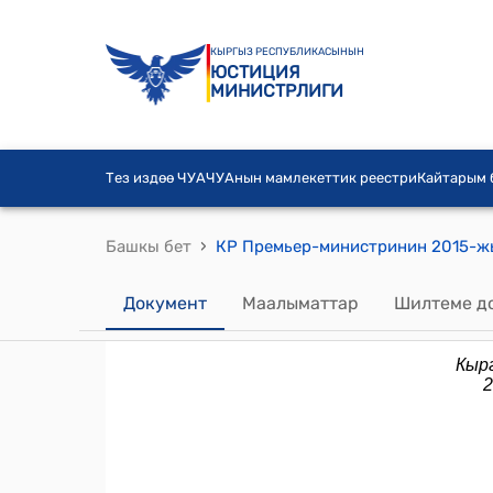
КЫРГЫЗ РЕСПУБЛИКАСЫНЫН
ЮСТИЦИЯ
МИНИСТРЛИГИ
Тез издөө ЧУА
ЧУАнын мамлекеттик реестри
Кайтарым
›
Башкы бет
Документ
Маалыматтар
Шилтеме д