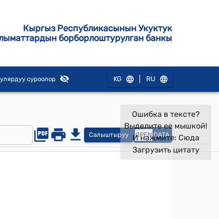
Кыргыз Республикасынын Укуктук
лыматтардын борборлоштурулган банкы
|
KG
RU
улярдуу суроолор
Ошибка в тексте?
Выделите ее мышкой!
Салыштыруу
OPEN
DATA
И нажмите:
Сюда
Загрузить цитату