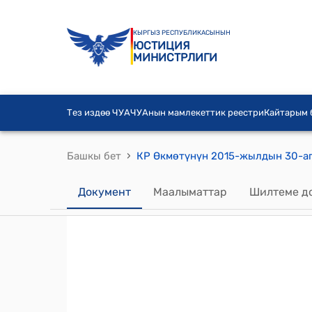
КЫРГЫЗ РЕСПУБЛИКАСЫНЫН
ЮСТИЦИЯ
МИНИСТРЛИГИ
Тез издөө ЧУА
ЧУАнын мамлекеттик реестри
Кайтарым
›
Башкы бет
Документ
Маалыматтар
Шилтеме д