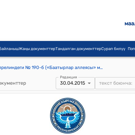
маа
 байланыш
Жаңы документтер
Тандалган документтер
Сурап билүү
Поп
КР Өкмөтүнүн 2015-жылдын 30-апрелиндеги № 190-б («Баатырлар аллеясы» мемориалдык комплексин тургузуу үчүн каражат бөлүнүү жөнүндө) буйругу
Редакция
окументтер
30.04.2015