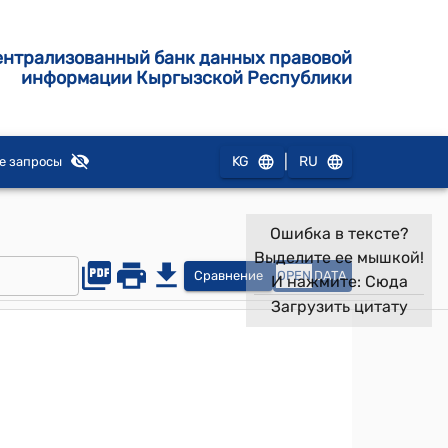
ентрализованный банк данных правовой
информации Кыргызской Республики
|
KG
RU
е запросы
Ошибка в тексте?
Выделите ее мышкой!
Сравнение
OPEN
DATA
И нажмите:
Сюда
Загрузить цитату