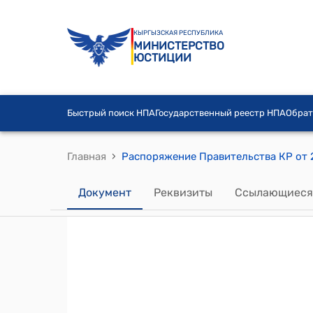
КЫРГЫЗСКАЯ РЕСПУБЛИКА
МИНИСТЕРСТВО
ЮСТИЦИИ
Быстрый поиск НПА
Государственный реестр НПА
Обрат
›
Главная
Документ
Реквизиты
Ссылающиеся