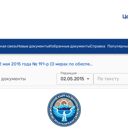
Ц
ная связь
Новые документы
Избранные документы
Справка
Популярны
Распоряжение Правительства КР от 2 мая 2015 года № 191-р (О мерах по обеспечению своевременной подготовки к празднованию 70-летия Победы в Великой Отечественной войне 1941-1945 годов)
Редакция
 документы
02.05.2015