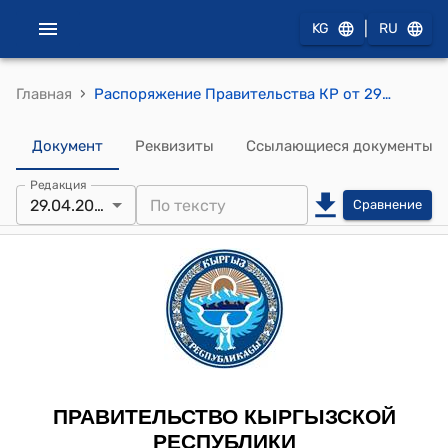
|
KG
RU
›
Главная
Распоряжение Правительства КР от 29 апреля 2015 года № 189-р (О согласии с проектом Соглашения о сотрудничестве между Национальной гвардией Кыргызской Республики и Центром Организации по безопасности и сотрудничеству в Европе в Бишкеке)
Документ
Реквизиты
Ссылающиеся документы
Редакция
29.04.2015
Сравнение