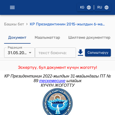
|
KG
RU
›
Башкы бет
КР Президентинин 2015-жылдын 6-майындагы № 103 (Кыргыз Республикасынын Президенти А.Ш. Атамбаевдин Россия Федерациясына иш сапарын ишке ашыруу максатында Кыргыз Республикасынын делегациясынын курамын бекитүү жөнүндө) буйругу
Документ
Маалыматтар
Шилтеме документтер
Редакция
31.05.2022
Салыштыруу
Эскертүү, бул документ күчүн жоготту!