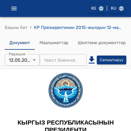
|
KG
RU
›
Башкы бет
КР Президентинин 2015-жылдын 12-майындагы ПБ № 112 (У.А. Марипов жөнүндө)
Документ
Маалыматтар
Шилтеме документтер
Редакция
12.05.2015
Салыштыруу