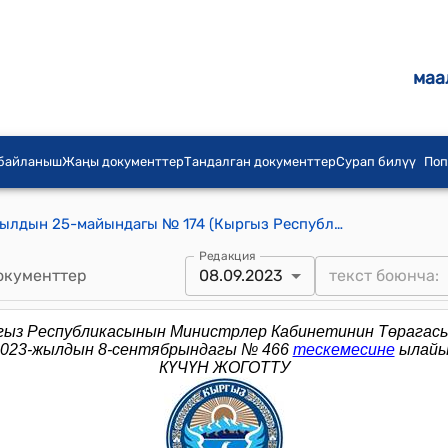
маа
 байланыш
Жаңы документтер
Тандалган документтер
Сурап билүү
Поп
КР Премьер-Министринин 2015-жылдын 25-майындагы № 174 (Кыргыз Республикасынын Өкмөтүнө караштуу Баңгизаттарды контролдоо боюнча мамлекеттик кызматынын ишин текшерүү боюнча ведомстволор аралык курамы боюнча) буйругу
Редакция
окументтер
08.09.2023