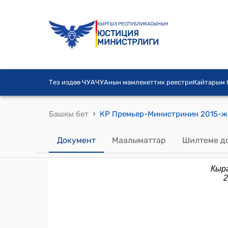
КЫРГЫЗ РЕСПУБЛИКАСЫНЫН
ЮСТИЦИЯ
МИНИСТРЛИГИ
Тез издөө ЧУА
ЧУАнын мамлекеттик реестри
Кайтарым
›
Башкы бет
Документ
Маалыматтар
Шилтеме д