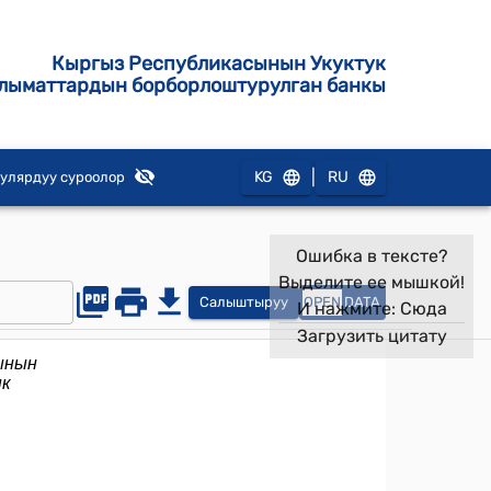
Кыргыз Республикасынын Укуктук
лыматтардын борборлоштурулган банкы
|
KG
RU
улярдуу суроолор
Ошибка в тексте?
Выделите ее мышкой!
Салыштыруу
OPEN
DATA
И нажмите:
Сюда
Загрузить цитату