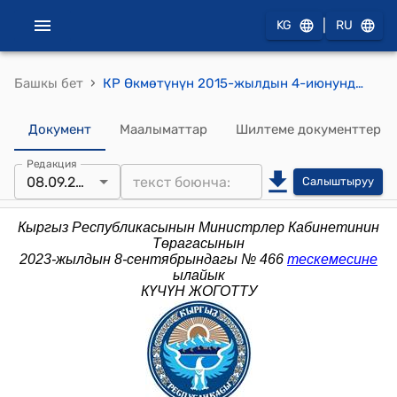
|
KG
RU
›
Башкы бет
КР Өкмөтүнүн 2015-жылдын 4-июнундагы № 211 (Жарандардын кайрылуулары менен Кыргыз Республикасынын аткаруу бийлигинин мамлекеттик органдарынын иштөөсүн координациялоо жана баалоо боюнча Кыргыз Республикасынын Премьер-министринин мобилдүү кабылдама жөнүндө жобону бекитγγ боюнча) буйругу
Документ
Маалыматтар
Шилтеме документтер
Редакция
08.09.2023
Салыштыруу