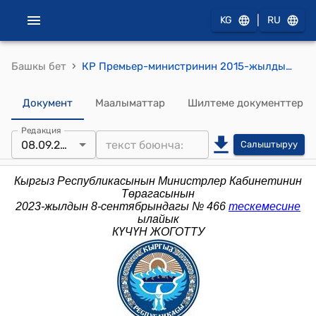
|
KG
RU
›
Башкы бет
КР Премьер-министринин 2015-жылдын 19-июнундагы № 247 (Кыргыз Республикасынын Премьер-министринин жана Кыргыз Республикасынын вице-премьер-министрлеринин катчылыгы жөнүндө жобо бекитүү жөнүндө буйругу)
Документ
Маалыматтар
Шилтеме документтер
Редакция
08.09.2023
Салыштыруу