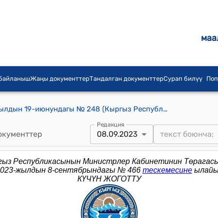
маа
 байланыш
Жаңы документтер
Тандалган документтер
Сурап билүү
Поп
КР Премьер-министринин 2015-жылдын 19-июнундагы № 248 (Кыргыз Республикасынын мамлекеттик башкаруу системасын оптималдаштыруу боюнча комиссиянын курамын бекитилиши жөнүндө буйругу)
Редакция
окументтер
08.09.2023