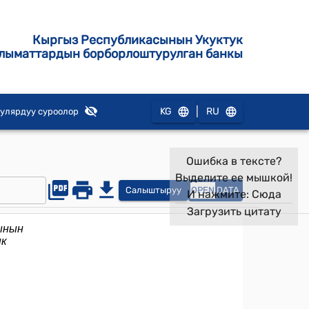
Кыргыз Республикасынын Укуктук
лыматтардын борборлоштурулган банкы
|
KG
RU
улярдуу суроолор
Ошибка в тексте?
Выделите ее мышкой!
Салыштыруу
OPEN
DATA
И нажмите:
Сюда
Загрузить цитату