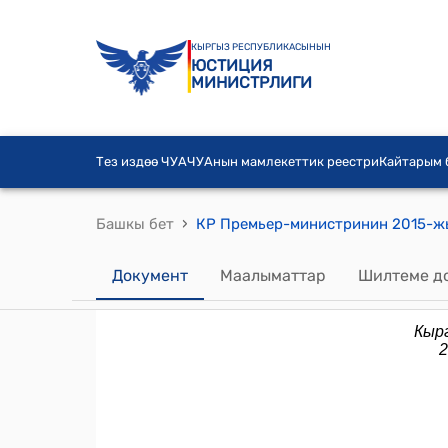
КЫРГЫЗ РЕСПУБЛИКАСЫНЫН
ЮСТИЦИЯ
МИНИСТРЛИГИ
Тез издөө ЧУА
ЧУАнын мамлекеттик реестри
Кайтарым
›
Башкы бет
Документ
Маалыматтар
Шилтеме д