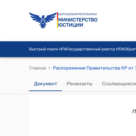
КЫРГЫЗСКАЯ РЕСПУБЛИКА
МИНИСТЕРСТВО
ЮСТИЦИИ
Быстрый поиск НПА
Государственный реестр НПА
Обрат
›
Главная
Документ
Реквизиты
Ссылающиеся