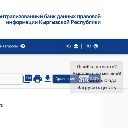
ентрализованный банк данных правовой
информации Кыргызской Республики
|
KG
RU
е запросы
Ошибка в тексте?
Выделите ее мышкой!
Сравнение
OPEN
DATA
И нажмите:
Сюда
Загрузить цитату