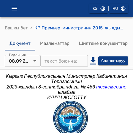
|
KG
RU
›
Башкы бет
КР Премьер-министринин 2015-жылдын 14-июлундагы № 313 (Кыргыз Республикасынын Өкмөтүнө караштуу Отун-энергетикалык комплексти жөнгө салуу боюнча мамлекеттик агенттиктин коллегия мүчөлөрү болуп төмөнкү адамдар бекитүү жөнүндө) буйругу
Документ
Маалыматтар
Шилтеме документтер
Редакция
08.09.2023
Салыштыруу