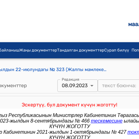
маа
 байланыш
Жаңы документтер
Тандалган документтер
Сурап билүү
Поп
КР Премьер-министринин 2015-жылдын 22-июлундагы № 323 (Жалпы мамлекеттик конкурстук комиссия (мындан ары Комиссия) тиркемеге ылайык курамын түзүү жөнүндө) буйругу
Редакция
окументтер
08.09.2023
Эскертүү, бул документ күчүн жоготту!