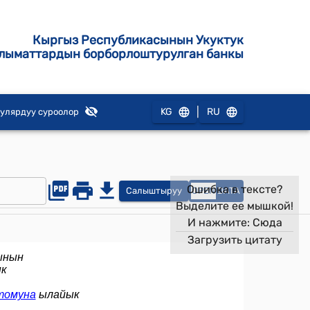
Кыргыз Республикасынын Укуктук
лыматтардын борборлоштурулган банкы
|
KG
RU
улярдуу суроолор
Ошибка в тексте?
Салыштыруу
OPEN
DATA
Выделите ее мышкой!
И нажмите:
Сюда
Загрузить цитату