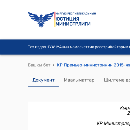
КЫРГЫЗ РЕСПУБЛИКАСЫНЫН
ЮСТИЦИЯ
МИНИСТРЛИГИ
Тез издөө ЧУА
ЧУАнын мамлекеттик реестри
Кайтарым
›
Башкы бет
Документ
Маалыматтар
Шилтеме д