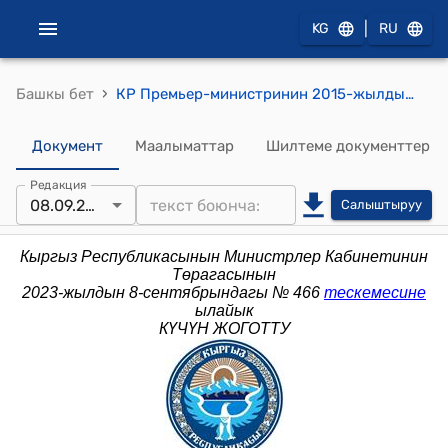
|
KG
RU
›
Башкы бет
КР Премьер-министринин 2015-жылдын 28-июлундагы № 348 (Шайлоо өткөрүү жана сервердик программалык камсыздоо боюнча жабдууларды кабыл алуу үчүн курамда ведомстволор аралык комиссиясын түзүү жөнүндө) буйругу
Документ
Маалыматтар
Шилтеме документтер
Редакция
08.09.2023
Салыштыруу