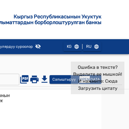
Кыргыз Республикасынын Укуктук
лыматтардын борборлоштурулган банкы
|
KG
RU
улярдуу суроолор
Ошибка в тексте?
Выделите ее мышкой!
Салыштыруу
OPEN
DATA
И нажмите:
Сюда
Загрузить цитату