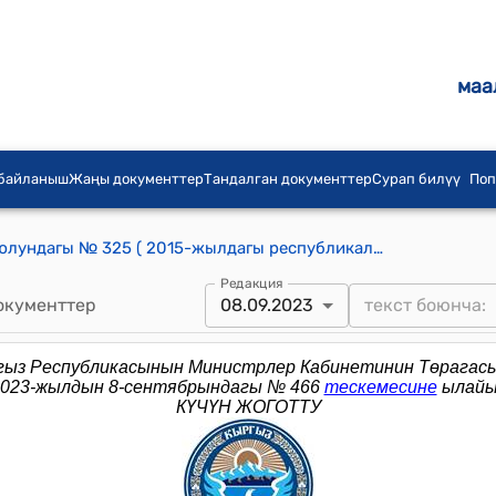
маа
 байланыш
Жаңы документтер
Тандалган документтер
Сурап билүү
Поп
КР Өкмөтүнүн 2015-жылдын 23-июлундагы № 325 ( 2015-жылдагы республикалык кеңешмеге даярдык көрүү жана өткөрүү боюнча жумушчу топ курамын түзүү жөнүндө) буйругу
Редакция
окументтер
08.09.2023