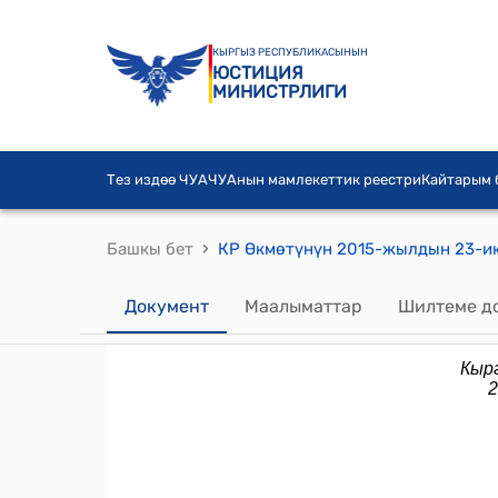
КЫРГЫЗ РЕСПУБЛИКАСЫНЫН
ЮСТИЦИЯ
МИНИСТРЛИГИ
Тез издөө ЧУА
ЧУАнын мамлекеттик реестри
Кайтарым
›
Башкы бет
Документ
Маалыматтар
Шилтеме д