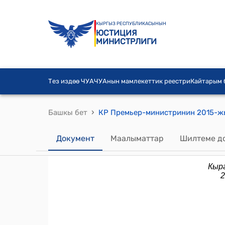
КЫРГЫЗ РЕСПУБЛИКАСЫНЫН
ЮСТИЦИЯ
МИНИСТРЛИГИ
Тез издөө ЧУА
ЧУАнын мамлекеттик реестри
Кайтарым
›
Башкы бет
Документ
Маалыматтар
Шилтеме д