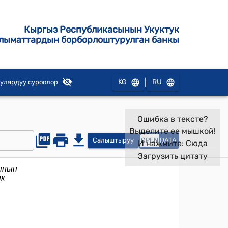
Кыргыз Республикасынын Укуктук
лыматтардын борборлоштурулган банкы
|
KG
RU
улярдуу суроолор
Ошибка в тексте?
Выделите ее мышкой!
Салыштыруу
OPEN
DATA
И нажмите:
Сюда
Загрузить цитату