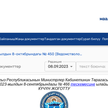
маа
 байланыш
Жаңы документтер
Тандалган документтер
Сурап билүү
Поп
КР Премьер-министринин 2015-жылдын 8-октябрындагы № 450 (Ведомстволор аралык комиссиянын курамын түзүү тууралу) буйругу
Редакция
окументтер
08.09.2023