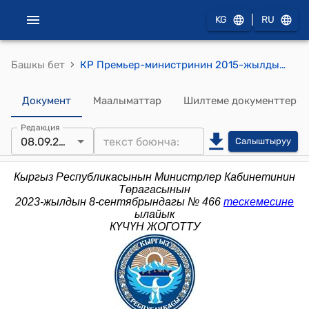
|
KG
RU
›
Башкы бет
КР Премьер-министринин 2015-жылдын 12-октябрындагы № 454 (Ведомстволор аралык комиссия түзүү тууралуу) буйругу
Документ
Маалыматтар
Шилтеме документтер
Редакция
08.09.2023
Салыштыруу