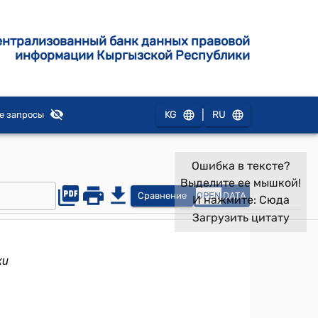
ентрализованный банк данных правовой
информации Кыргызской Республики
|
KG
RU
е запросы
Ошибка в тексте?
Выделите ее мышкой!
Сравнение
OPEN
DATA
И нажмите:
Сюда
Загрузить цитату