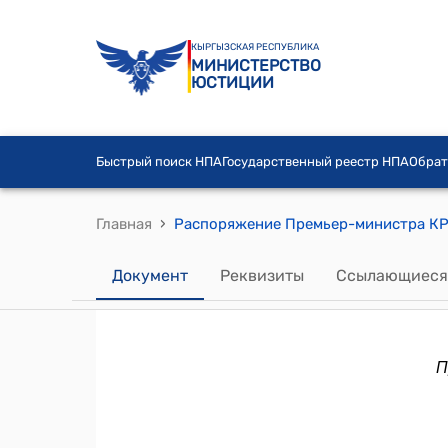
КЫРГЫЗСКАЯ РЕСПУБЛИКА
МИНИСТЕРСТВО
ЮСТИЦИИ
Быстрый поиск НПА
Государственный реестр НПА
Обрат
›
Главная
Документ
Реквизиты
Ссылающиеся